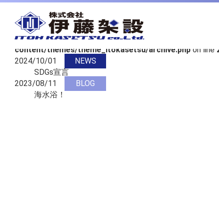
カテゴリ一覧
Warning
: Undefined variable $html_top_result in
/home/xs773054/itohkasetsu.co.jp/public_html/wp/wp-
content/themes/theme_itokasetsu/archive.php
on line
2024/10/01
NEWS
SDGs宣言
2023/08/11
BLOG
海水浴！